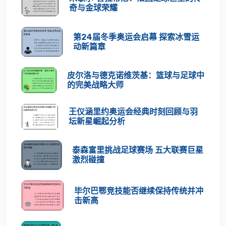
奇与金球荣耀
第24届冬季奥运会启幕 探索冰雪运
动新篇章
皮尔洛与德克诺维茨基：篮球与足球中
的完美战略大师
王仪涵里约奥运会经典时刻回顾与羽
坛新星崛起分析
泰森富里挑战足球赛场 五大联赛巨星
激烈碰撞
毕尔巴鄂竞技能否继续保持传统并冲
击新高