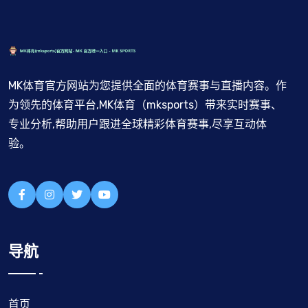
MK体育官方网站为您提供全面的体育赛事与直播内容。作
为领先的体育平台,MK体育（mksports）带来实时赛事、
专业分析,帮助用户跟进全球精彩体育赛事,尽享互动体
验。
导航
首页