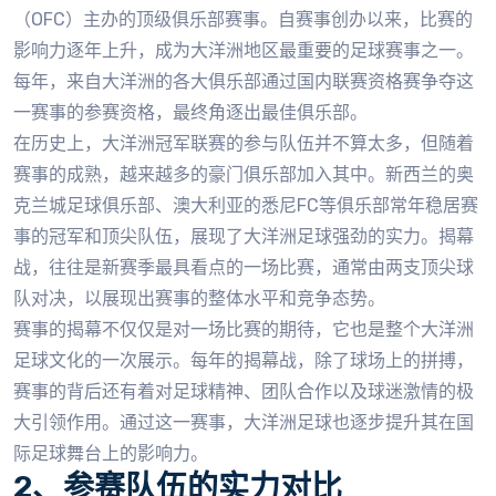
（OFC）主办的顶级俱乐部赛事。自赛事创办以来，比赛的
影响力逐年上升，成为大洋洲地区最重要的足球赛事之一。
每年，来自大洋洲的各大俱乐部通过国内联赛资格赛争夺这
一赛事的参赛资格，最终角逐出最佳俱乐部。
在历史上，大洋洲冠军联赛的参与队伍并不算太多，但随着
赛事的成熟，越来越多的豪门俱乐部加入其中。新西兰的奥
克兰城足球俱乐部、澳大利亚的悉尼FC等俱乐部常年稳居赛
事的冠军和顶尖队伍，展现了大洋洲足球强劲的实力。揭幕
战，往往是新赛季最具看点的一场比赛，通常由两支顶尖球
队对决，以展现出赛事的整体水平和竞争态势。
赛事的揭幕不仅仅是对一场比赛的期待，它也是整个大洋洲
足球文化的一次展示。每年的揭幕战，除了球场上的拼搏，
赛事的背后还有着对足球精神、团队合作以及球迷激情的极
大引领作用。通过这一赛事，大洋洲足球也逐步提升其在国
际足球舞台上的影响力。
2、参赛队伍的实力对比