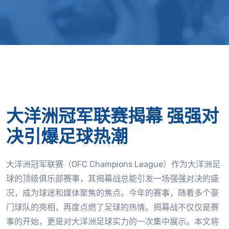
大洋洲冠军联赛揭幕 强强对
决引爆足球热潮
大洋洲冠军联赛（OFC Champions League）作为大洋洲足
球的顶级俱乐部赛事，其揭幕战总能引发一场强强对决的盛
况，成为球迷和媒体聚焦的焦点。今年的赛事，随着多个豪
门球队的亮相，再度点燃了足球的热情。揭幕战不仅仅是赛
事的开始，更是对大洋洲足球实力的一次集中展示。本文将