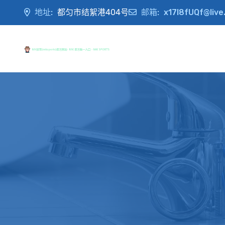
地址:
都匀市结絮港404号
邮箱:
x17I8fUQf@live