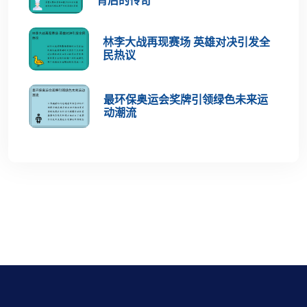
背后的传奇
林李大战再现赛场 英雄对决引发全
民热议
最环保奥运会奖牌引领绿色未来运
动潮流