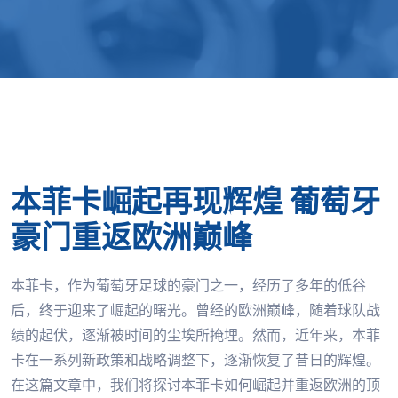
本菲卡崛起再现辉煌 葡萄牙
豪门重返欧洲巅峰
本菲卡，作为葡萄牙足球的豪门之一，经历了多年的低谷
后，终于迎来了崛起的曙光。曾经的欧洲巅峰，随着球队战
绩的起伏，逐渐被时间的尘埃所掩埋。然而，近年来，本菲
卡在一系列新政策和战略调整下，逐渐恢复了昔日的辉煌。
在这篇文章中，我们将探讨本菲卡如何崛起并重返欧洲的顶