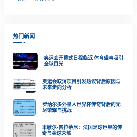
热门新闻
奥运会开幕式日程临近 体育盛事吸引
全球目光
奥运会取消项目引发热议背后原因与
未来走向分析
罗纳尔多外星人世界杯传奇背后的无
尽荣耀与挑战
米歇尔·普拉蒂尼：法国足球巨星的传
奇与金球荣耀