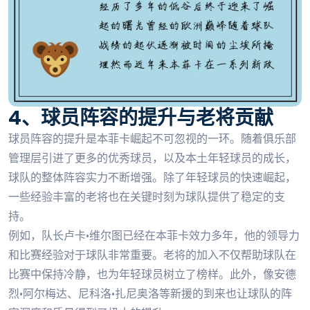
4、球员阵容的提升与老将贡献
球员阵容的提升是本菲卡崛起不可忽视的一环。随着俱乐部
管理层引进了更多的优秀球员，以及本土年轻球员的成长，
球队的整体阵容实力不断增强。除了年轻球员的快速崛起，
一些经验丰富的老将也在关键时刻为球队提供了稳定的支
持。
例如，队长卢卡·维尔图已经在本菲卡效力多年，他的领导力
和比赛经验对于球队非常重要。老将的加入不仅帮助球队在
比赛中保持冷静，也为年轻球员树立了榜样。此外，像安德
烈·阿尔梅达、尼科洛·扎尼奥洛等新援的到来也让球队的阵