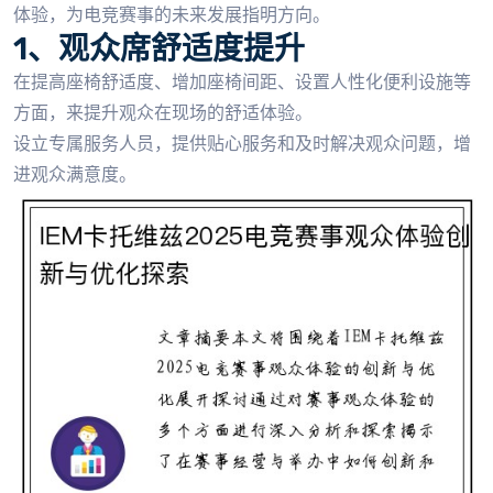
体验，为电竞赛事的未来发展指明方向。
1、观众席舒适度提升
在提高座椅舒适度、增加座椅间距、设置人性化便利设施等
方面，来提升观众在现场的舒适体验。
设立专属服务人员，提供贴心服务和及时解决观众问题，增
进观众满意度。