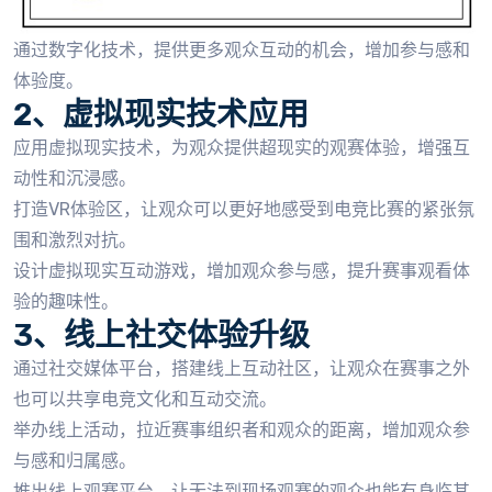
通过数字化技术，提供更多观众互动的机会，增加参与感和
体验度。
2、虚拟现实技术应用
应用虚拟现实技术，为观众提供超现实的观赛体验，增强互
动性和沉浸感。
打造VR体验区，让观众可以更好地感受到电竞比赛的紧张氛
围和激烈对抗。
设计虚拟现实互动游戏，增加观众参与感，提升赛事观看体
验的趣味性。
3、线上社交体验升级
通过社交媒体平台，搭建线上互动社区，让观众在赛事之外
也可以共享电竞文化和互动交流。
举办线上活动，拉近赛事组织者和观众的距离，增加观众参
与感和归属感。
推出线上观赛平台，让无法到现场观赛的观众也能有身临其