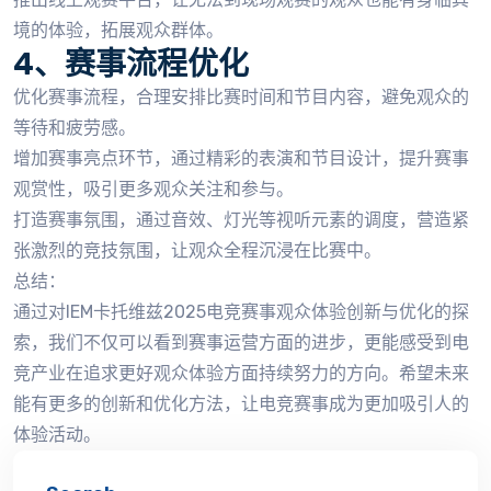
境的体验，拓展观众群体。
4、赛事流程优化
优化赛事流程，合理安排比赛时间和节目内容，避免观众的
等待和疲劳感。
增加赛事亮点环节，通过精彩的表演和节目设计，提升赛事
观赏性，吸引更多观众关注和参与。
打造赛事氛围，通过音效、灯光等视听元素的调度，营造紧
张激烈的竞技氛围，让观众全程沉浸在比赛中。
总结：
通过对IEM卡托维兹2025电竞赛事观众体验创新与优化的探
索，我们不仅可以看到赛事运营方面的进步，更能感受到电
竞产业在追求更好观众体验方面持续努力的方向。希望未来
能有更多的创新和优化方法，让电竞赛事成为更加吸引人的
体验活动。