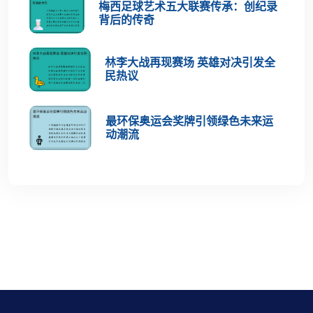
梅西足球艺术五大联赛传承：创纪录
背后的传奇
林李大战再现赛场 英雄对决引发全
民热议
最环保奥运会奖牌引领绿色未来运
动潮流