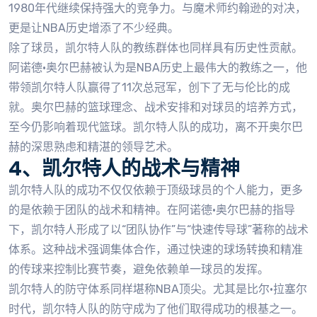
1980年代继续保持强大的竞争力。与魔术师约翰逊的对决，
更是让NBA历史增添了不少经典。
除了球员，凯尔特人队的教练群体也同样具有历史性贡献。
阿诺德·奥尔巴赫被认为是NBA历史上最伟大的教练之一，他
带领凯尔特人队赢得了11次总冠军，创下了无与伦比的成
就。奥尔巴赫的篮球理念、战术安排和对球员的培养方式，
至今仍影响着现代篮球。凯尔特人队的成功，离不开奥尔巴
赫的深思熟虑和精湛的领导艺术。
4、凯尔特人的战术与精神
凯尔特人队的成功不仅仅依赖于顶级球员的个人能力，更多
的是依赖于团队的战术和精神。在阿诺德·奥尔巴赫的指导
下，凯尔特人形成了以“团队协作”与“快速传导球”著称的战术
体系。这种战术强调集体合作，通过快速的球场转换和精准
的传球来控制比赛节奏，避免依赖单一球员的发挥。
凯尔特人的防守体系同样堪称NBA顶尖。尤其是比尔·拉塞尔
时代，凯尔特人队的防守成为了他们取得成功的根基之一。