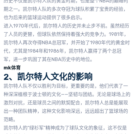
历史不仅是凯尔特人队的黄金时期，也是整个NBA的巅峰时
期之一。凯尔特人队的多次夺冠为球队积累了宝贵的经验，
也为后来的篮球运动提供了很多启示。
进入1970年代后，凯尔特人的历史并未止步不前。虽然经历
了人员的更替，但球队依然保持着强大的竞争力。1981年，
凯尔特人再次夺得NBA总冠军，并开始了1980年代的黄金时
代，尤其是1984年和1986年，凯尔特人赢得了两个总冠
军，进一步巩固了其在NBA历史中的地位。
mk体育
2、凯尔特人文化的影响
凯尔特人队不仅以胜利为目标，更重要的是，他们代表了一
种深深植根于波士顿的文化——坚韧与团结。无论是球场上的
激烈对抗，还是球员之间的默契配合，凯尔特人总是能展现
出一种团队精神，这种文化影响深远，远远超出了篮球场的
范畴。
凯尔特人的“绿衫军”精神成为了球队文化的象征，这不仅是