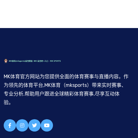
MK体育官方网站为您提供全面的体育赛事与直播内容。作
为领先的体育平台,MK体育（mksports）带来实时赛事、
专业分析,帮助用户跟进全球精彩体育赛事,尽享互动体
验。