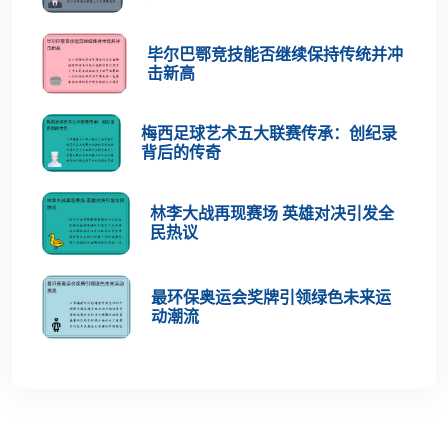
毕尔巴鄂竞技能否继续保持传统并冲
击新高
梅西足球艺术五大联赛传承：创纪录
背后的传奇
林李大战再现赛场 英雄对决引发全
民热议
最环保奥运会奖牌引领绿色未来运
动潮流