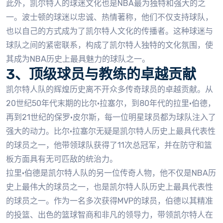
此外，凯尔特人的球迷文化也是NBA最为独特和强大的之
一。波士顿的球迷以忠诚、热情著称，他们不仅支持球队，
也以自己的方式成为了凯尔特人文化的传播者。这种球迷与
球队之间的紧密联系，构成了凯尔特人独特的文化氛围，使
其成为NBA历史上最具魅力的球队之一。
3、顶级球员与教练的卓越贡献
凯尔特人队的辉煌历史离不开众多传奇球员的卓越贡献。从
20世纪50年代末期的比尔·拉塞尔，到80年代的拉里·伯德，
再到21世纪的保罗·皮尔斯，每一位明星球员都为球队注入了
强大的动力。比尔·拉塞尔无疑是凯尔特人历史上最具代表性
的球员之一，他带领球队获得了11次总冠军，并在防守和篮
板方面具有无可匹敌的统治力。
拉里·伯德是凯尔特人队的另一位传奇人物，他不仅是NBA历
史上最伟大的球员之一，也是凯尔特人队历史上最具代表性
的球员之一。作为一名多次获得MVP的球员，伯德以其精准
的投篮、出色的篮球智商和非凡的领导力，带领凯尔特人在