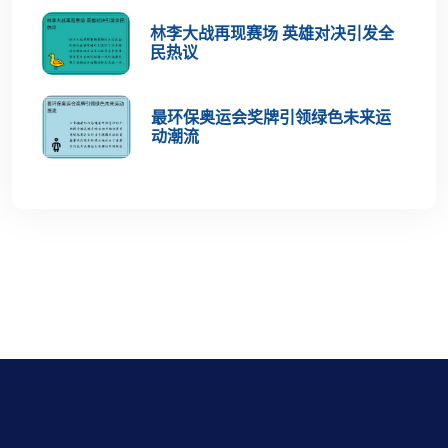
林李大战再现赛场 英雄对决引发全
民热议
最环保奥运会奖牌引领绿色未来运
动潮流