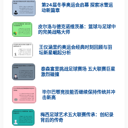
第24届冬季奥运会启幕 探索冰雪运
动新篇章
皮尔洛与德克诺维茨基：篮球与足球中
的完美战略大师
王仪涵里约奥运会经典时刻回顾与羽
坛新星崛起分析
泰森富里挑战足球赛场 五大联赛巨星
激烈碰撞
毕尔巴鄂竞技能否继续保持传统并冲
击新高
梅西足球艺术五大联赛传承：创纪录
背后的传奇