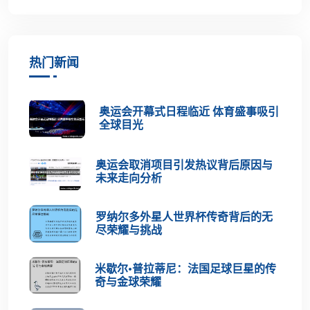
热门新闻
奥运会开幕式日程临近 体育盛事吸引
全球目光
奥运会取消项目引发热议背后原因与
未来走向分析
罗纳尔多外星人世界杯传奇背后的无
尽荣耀与挑战
米歇尔·普拉蒂尼：法国足球巨星的传
奇与金球荣耀