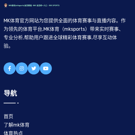
MK体育官方网站为您提供全面的体育赛事与直播内容。作
为领先的体育平台,MK体育（mksports）带来实时赛事、
专业分析,帮助用户跟进全球精彩体育赛事,尽享互动体
验。
导航
首页
了解mk体育
体育热点