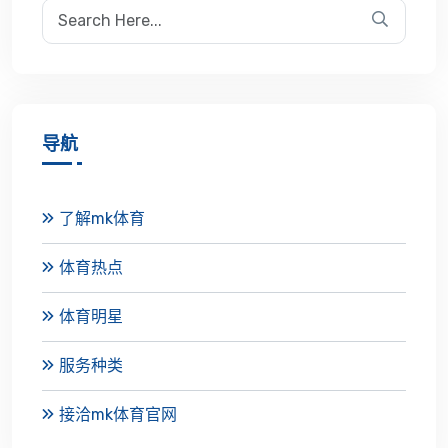
导航
了解mk体育
体育热点
体育明星
服务种类
接洽mk体育官网