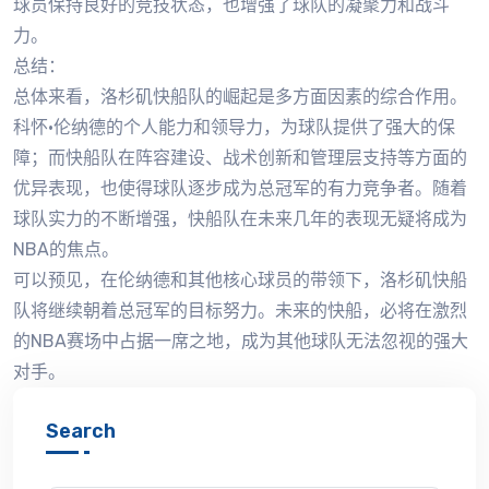
球员保持良好的竞技状态，也增强了球队的凝聚力和战斗
力。
总结：
总体来看，洛杉矶快船队的崛起是多方面因素的综合作用。
科怀·伦纳德的个人能力和领导力，为球队提供了强大的保
障；而快船队在阵容建设、战术创新和管理层支持等方面的
优异表现，也使得球队逐步成为总冠军的有力竞争者。随着
球队实力的不断增强，快船队在未来几年的表现无疑将成为
NBA的焦点。
可以预见，在伦纳德和其他核心球员的带领下，洛杉矶快船
队将继续朝着总冠军的目标努力。未来的快船，必将在激烈
的NBA赛场中占据一席之地，成为其他球队无法忽视的强大
对手。
Search