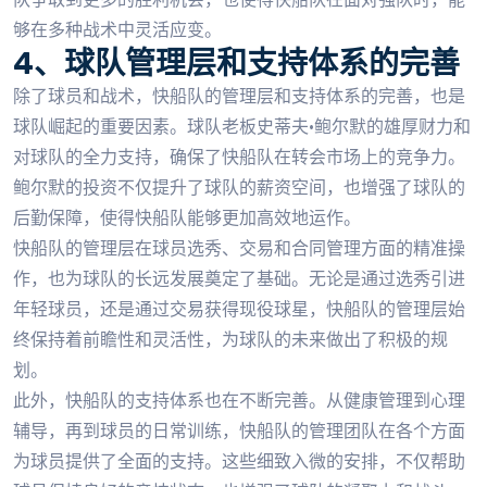
够在多种战术中灵活应变。
4、球队管理层和支持体系的完善
除了球员和战术，快船队的管理层和支持体系的完善，也是
球队崛起的重要因素。球队老板史蒂夫·鲍尔默的雄厚财力和
对球队的全力支持，确保了快船队在转会市场上的竞争力。
鲍尔默的投资不仅提升了球队的薪资空间，也增强了球队的
后勤保障，使得快船队能够更加高效地运作。
快船队的管理层在球员选秀、交易和合同管理方面的精准操
作，也为球队的长远发展奠定了基础。无论是通过选秀引进
年轻球员，还是通过交易获得现役球星，快船队的管理层始
终保持着前瞻性和灵活性，为球队的未来做出了积极的规
划。
此外，快船队的支持体系也在不断完善。从健康管理到心理
辅导，再到球员的日常训练，快船队的管理团队在各个方面
为球员提供了全面的支持。这些细致入微的安排，不仅帮助