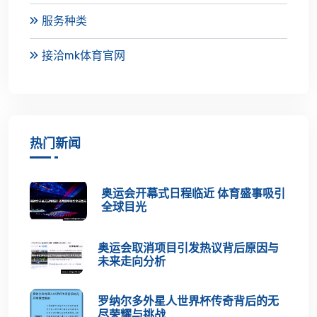
服务种类
接洽mk体育官网
热门新闻
奥运会开幕式日程临近 体育盛事吸引
全球目光
奥运会取消项目引发热议背后原因与
未来走向分析
罗纳尔多外星人世界杯传奇背后的无
尽荣耀与挑战