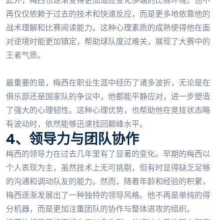
此外，梅西也逐渐变得更加适应变化多端的比赛环境。他不
再仅仅依赖于过去的技术和快速反应，而是更多地依靠他的
战术理解和比赛阅读能力。这种心理素质的成熟使得他在面
对逆境时能更加镇定，帮助球队度过难关，展现了大赛中的
王者气质。
最重要的是，梅西在职业生涯中经历了诸多波折，无论是在
俱乐部还是国家队的争议中，他都能平静应对，进一步塑造
了强大的心理韧性。这种心理优势，也帮助他在竞技状态略
有波动时，依然能够迅速找回巅峰水平。
4、领导力与团队协作
梅西的领导力在过去几年里有了显著的变化。早期的梅西以
个人表现为主，虽然技术上无可挑剔，但有时显得缺乏足够
的沟通和调动队友的能力。然而，随着年龄和经验的积累，
梅西逐渐发展出了一种独特的领导风格。他不再是单纯的得
分机器，而是更加注重团队的协作与整体进攻的组织。