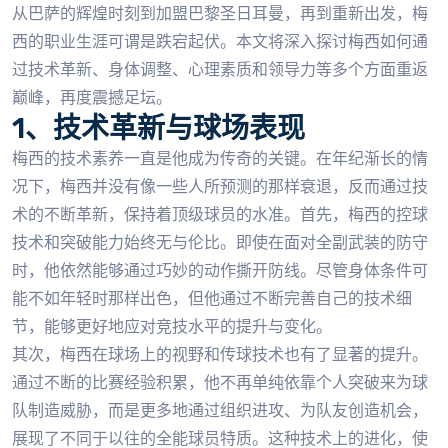
从巴萨的辉煌时刻到加盟巴黎圣日耳曼，再到重新出发，梅
西的职业生涯可谓是跌宕起伏。本文将深入探讨梅西如何通
过技术革新、身体调整、心理素质和领导力等多个方面重返
巅峰，再度震撼足坛。
1、技术革新与球场表现
梅西的技术素养一直是他成为传奇的关键。在年纪渐长的情
况下，梅西并没有像一些人所预测的那样衰退，反而通过技
术的不断革新，保持着顶级球员的水准。首先，梅西的控球
技术和突破能力始终无与伦比。即使在面对全副武装的防守
时，他依然能够通过巧妙的动作撕开防线。尽管身体条件可
能不如年轻时那样出色，但他通过不断完善自己的技术细
节，能够更好地应对竞技水平的提升与变化。
其次，梅西在球场上的视野和传球技术也有了显著的提升。
通过不断的比赛经验积累，他不再单纯依靠个人突破来为球
队制造威胁，而是更多地通过组织进攻、为队友创造机会，
展现了不同于以往的全能球员特质。这种技术上的进化，使