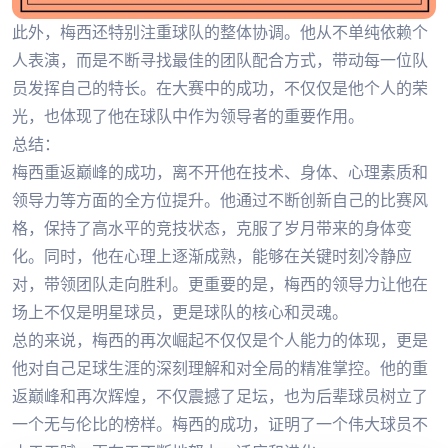
此外，梅西还特别注重球队的整体协调。他从不单纯依赖个
人表演，而是不断寻找最佳的团队配合方式，带动每一位队
员发挥自己的特长。在大赛中的成功，不仅仅是他个人的荣
光，也体现了他在球队中作为领导者的重要作用。
总结：
梅西重返巅峰的成功，离不开他在技术、身体、心理素质和
领导力等方面的全方位提升。他通过不断创新自己的比赛风
格，保持了高水平的竞技状态，克服了岁月带来的身体变
化。同时，他在心理上逐渐成熟，能够在关键时刻冷静应
对，带领团队走向胜利。更重要的是，梅西的领导力让他在
场上不仅是明星球员，更是球队的核心和灵魂。
总的来说，梅西的再次崛起不仅仅是个人能力的体现，更是
他对自己足球生涯的深刻理解和对全局的精准掌控。他的重
返巅峰和再次辉煌，不仅震撼了足坛，也为后辈球员树立了
一个无与伦比的榜样。梅西的成功，证明了一个伟大球员不