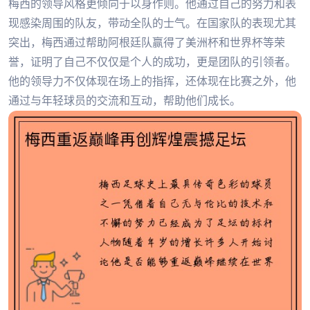
梅西的领导风格更倾向于以身作则。他通过自己的努力和表
现感染周围的队友，带动全队的士气。在国家队的表现尤其
突出，梅西通过帮助阿根廷队赢得了美洲杯和世界杯等荣
誉，证明了自己不仅仅是个人的成功，更是团队的引领者。
他的领导力不仅体现在场上的指挥，还体现在比赛之外，他
通过与年轻球员的交流和互动，帮助他们成长。