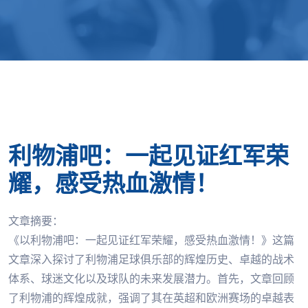
利物浦吧：一起见证红军荣
耀，感受热血激情！
文章摘要：
《以利物浦吧：一起见证红军荣耀，感受热血激情！》这篇
文章深入探讨了利物浦足球俱乐部的辉煌历史、卓越的战术
体系、球迷文化以及球队的未来发展潜力。首先，文章回顾
了利物浦的辉煌成就，强调了其在英超和欧洲赛场的卓越表