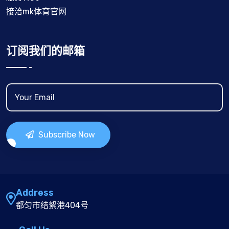
接洽mk体育官网
订阅我们的邮箱
Subscribe Now
Address
都匀市结絮港404号