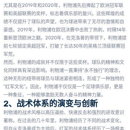
尤其是在2019年和2020年，利物浦先后捧起了欧洲冠军联
赛和英超联赛的奖杯，标志着俱乐部的复兴。这些辉煌的成
绩不仅提升了球队的声望，也为球迷带来了无尽的激情和自
豪感。2019年，利物浦在欧冠决赛中击败了热刺，时隔14年
重新登顶欧洲之巅。2020年，在克洛普的带领下，利物浦提
前七轮锁定英超冠军，打破了长达30年的英格兰顶级联赛冠
军荒。
然而，利物浦的成就并不仅限于这些奖杯。球队的精神和文
化同样具有深远影响。利物浦一直秉持“永不独行”的理念，
这种无形的纽带将球员与球迷紧密相连，形成了一种独特的
“红军文化”。因此，利物浦不仅仅是一个足球俱乐部，更是
一种象征，一种能够激励无数人奋斗的精神力量。
2、战术体系的演变与创新
利物浦的战术风格以高压逼抢、快速反击和强烈的进攻意识
著称。在过去的几十年里，利物浦经历了不同的战术变化，
但自从克洛普成为主帅后，红军的战术体系经历了一场根本