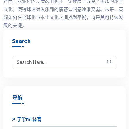
然而，商业化的过度影响也在一定程度上改变了英超的本土
文化，使得球迷对俱乐部的情感认同感逐渐变弱。未来，英
超如何在全球化与本土文化之间找到平衡，将是其可持续发
展的关键。
Search
导航
了解mk体育