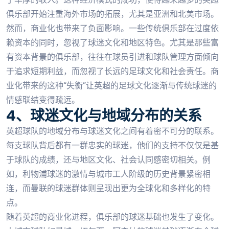
俱乐部开始注重海外市场的拓展，尤其是亚洲和北美市场。
然而，商业化也带来了负面影响。一些传统俱乐部在过度依
赖资本的同时，忽视了球迷文化和地区特色。尤其是那些富
有资本背景的俱乐部，往往在球员引进和球队管理方面倾向
于追求短期利益，而忽视了长远的足球文化和社会责任。商
业化带来的这种“失衡”让英超的足球文化逐渐与传统球迷的
情感联结变得疏远。
4、球迷文化与地域分布的关系
英超球队的地域分布与球迷文化之间有着密不可分的联系。
每支球队背后都有一群忠实的球迷，他们的支持不仅仅是基
于球队的成绩，还与地区文化、社会认同感密切相关。例
如，利物浦球迷的激情与城市工人阶级的历史背景紧密相
连，而曼联的球迷群体则呈现出更为全球化和多样化的特
点。
随着英超的商业化进程，俱乐部的球迷基础也发生了变化。