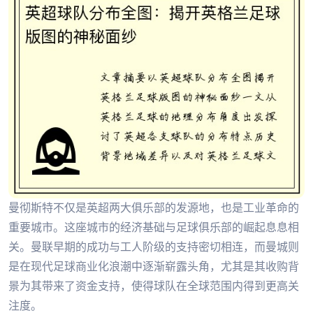
曼彻斯特不仅是英超两大俱乐部的发源地，也是工业革命的
重要城市。这座城市的经济基础与足球俱乐部的崛起息息相
关。曼联早期的成功与工人阶级的支持密切相连，而曼城则
是在现代足球商业化浪潮中逐渐崭露头角，尤其是其收购背
景为其带来了资金支持，使得球队在全球范围内得到更高关
注度。