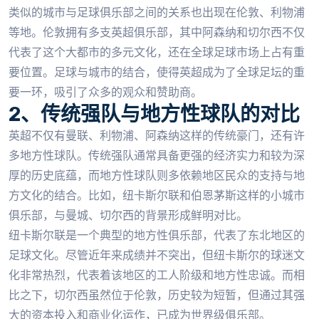
类似的城市与足球俱乐部之间的关系也出现在伦敦、利物浦
等地。伦敦拥有多支英超俱乐部，其中阿森纳和切尔西不仅
代表了这个大都市的多元文化，还在全球足球市场上占有重
要位置。足球与城市的结合，使得英超成为了全球足坛的重
要一环，吸引了众多的观众和赞助商。
2、传统强队与地方性球队的对比
英超不仅有曼联、利物浦、阿森纳这样的传统豪门，还有许
多地方性球队。传统强队通常具备更强的经济实力和较为深
厚的历史底蕴，而地方性球队则多依赖地区民众的支持与地
方文化的结合。比如，纽卡斯尔联和伯恩茅斯这样的小城市
俱乐部，与曼城、切尔西的背景形成鲜明对比。
纽卡斯尔联是一个典型的地方性俱乐部，代表了东北地区的
足球文化。尽管近年来成绩并不突出，但纽卡斯尔的球迷文
化非常热烈，代表着该地区的工人阶级和地方性忠诚。而相
比之下，切尔西虽然位于伦敦，历史较为短暂，但通过其强
大的资本投入和商业化运作，已成为世界级俱乐部。