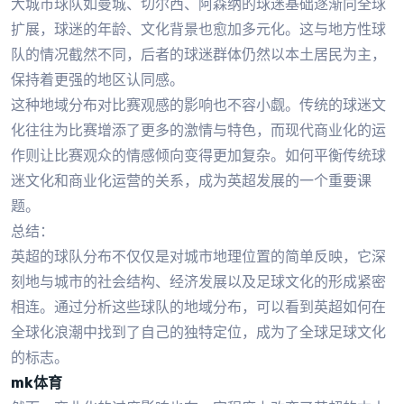
大城市球队如曼城、切尔西、阿森纳的球迷基础逐渐向全球
扩展，球迷的年龄、文化背景也愈加多元化。这与地方性球
队的情况截然不同，后者的球迷群体仍然以本土居民为主，
保持着更强的地区认同感。
这种地域分布对比赛观感的影响也不容小觑。传统的球迷文
化往往为比赛增添了更多的激情与特色，而现代商业化的运
作则让比赛观众的情感倾向变得更加复杂。如何平衡传统球
迷文化和商业化运营的关系，成为英超发展的一个重要课
题。
总结：
英超的球队分布不仅仅是对城市地理位置的简单反映，它深
刻地与城市的社会结构、经济发展以及足球文化的形成紧密
相连。通过分析这些球队的地域分布，可以看到英超如何在
全球化浪潮中找到了自己的独特定位，成为了全球足球文化
的标志。
mk体育