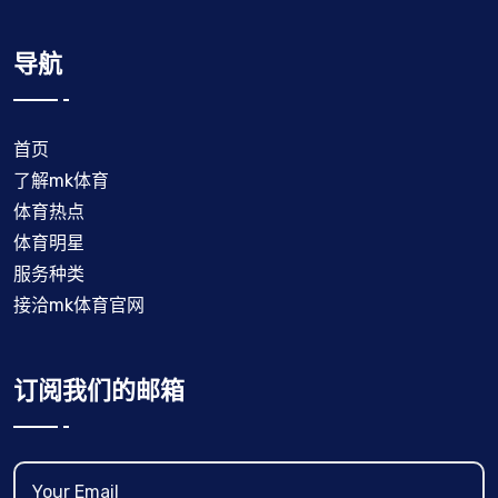
导航
首页
了解mk体育
体育热点
体育明星
服务种类
接洽mk体育官网
订阅我们的邮箱