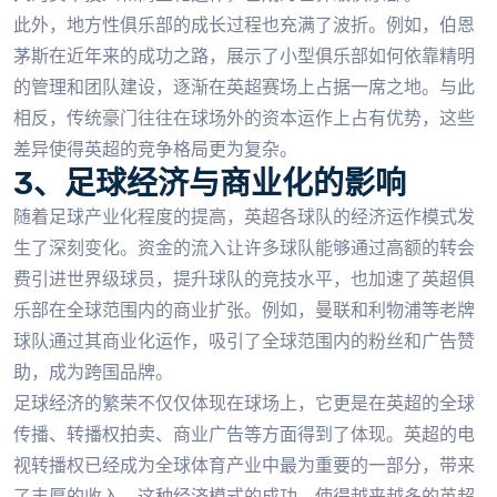
此外，地方性俱乐部的成长过程也充满了波折。例如，伯恩
茅斯在近年来的成功之路，展示了小型俱乐部如何依靠精明
的管理和团队建设，逐渐在英超赛场上占据一席之地。与此
相反，传统豪门往往在球场外的资本运作上占有优势，这些
差异使得英超的竞争格局更为复杂。
3、足球经济与商业化的影响
随着足球产业化程度的提高，英超各球队的经济运作模式发
生了深刻变化。资金的流入让许多球队能够通过高额的转会
费引进世界级球员，提升球队的竞技水平，也加速了英超俱
乐部在全球范围内的商业扩张。例如，曼联和利物浦等老牌
球队通过其商业化运作，吸引了全球范围内的粉丝和广告赞
助，成为跨国品牌。
足球经济的繁荣不仅仅体现在球场上，它更是在英超的全球
传播、转播权拍卖、商业广告等方面得到了体现。英超的电
视转播权已经成为全球体育产业中最为重要的一部分，带来
了丰厚的收入。这种经济模式的成功，使得越来越多的英超