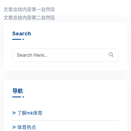
文章总结内容第一自然段
文章总结内容第二自然段
Search
导航
了解mk体育
体育热点