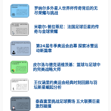
罗纳尔多外星人世界杯传奇背后的无
尽荣耀与挑战
米歇尔·普拉蒂尼：法国足球巨星的传
奇与金球荣耀
第24届冬季奥运会启幕 探索冰雪运
动新篇章
皮尔洛与德克诺维茨基：篮球与足球中
的完美战略大师
王仪涵里约奥运会经典时刻回顾与羽
坛新星崛起分析
泰森富里挑战足球赛场 五大联赛巨星
激烈碰撞