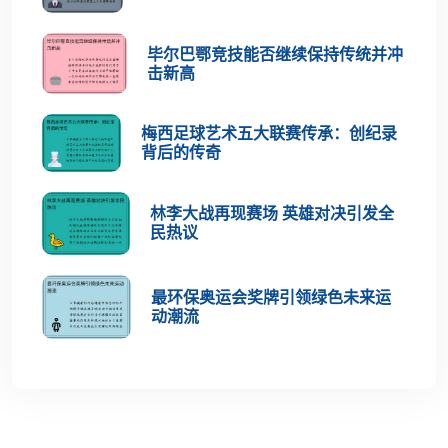
毕尔巴鄂竞技能否继续保持传统并冲
击新高
梅西足球艺术五大联赛传承：创纪录
背后的传奇
林李大战再现赛场 英雄对决引发全
民热议
最环保奥运会奖牌引领绿色未来运
动潮流