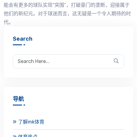
能会有更多的球队实现“突围”，打破豪门的垄断，迎接属于
他们的新纪元。对于球迷而言，这无疑是一个令人期待的时
代。
Search
导航
了解mk体育
体育热点