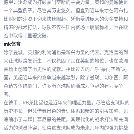
德甲，逐渐成为打破豪门垄断的主要力量。英超的曼城便是
一个典型例子。尽管其历史悠久，但直到近年来才在阿布扎
比财团的注资下迎来快速崛起。凭借曼城庞大的资金支持和
精湛的战术打法，球队不仅在国内赛场上屡屡称雄，也在欧
战中取得了显著突破。
mk体育
除了曼城，英超的利物浦也是新兴力量的代表。克洛普的到
来让球队焕发新生，不仅稳固了其在英超的地位，也在欧洲
赛场上创造了历史性的成就。相比过去的几乎“豪门垄断”局
面，英超近年来的竞争越来越激烈，除了曼联、切尔西、阿
森纳等传统豪门，许多新兴球队逐渐成为争冠的有力竞争
者。
在德甲，RB莱比锡也是近年来的崛起力量。尽管这支球队的
历史不长，但凭借着出色的青训体系和精准的引援策略，迅
速缩小了与拜仁慕尼黑的差距。其现代化的战术打法和充满
活力的球员阵容，使得这支球队成为未来几年内的强力挑战