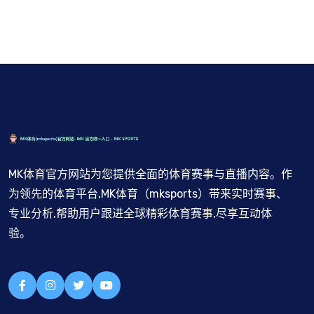
MK体育官方网站为您提供全面的体育赛事与直播内容。作
为领先的体育平台,MK体育（mksports）带来实时赛事、
专业分析,帮助用户跟进全球精彩体育赛事,尽享互动体
验。