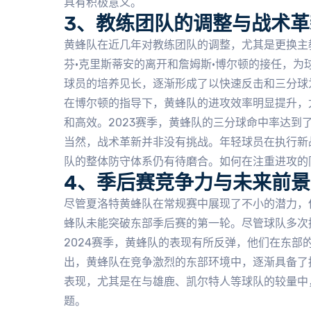
具有积极意义。
3、教练团队的调整与战术革
黄蜂队在近几年对教练团队的调整，尤其是更换主
芬·克里斯蒂安的离开和詹姆斯·博尔顿的接任，
球员的培养见长，逐渐形成了以快速反击和三分球
在博尔顿的指导下，黄蜂队的进攻效率明显提升，
和高效。2023赛季，黄蜂队的三分球命中率达到
当然，战术革新并非没有挑战。年轻球员在执行新
队的整体防守体系仍有待磨合。如何在注重进攻的
4、季后赛竞争力与未来前景
尽管夏洛特黄蜂队在常规赛中展现了不小的潜力，但
蜂队未能突破东部季后赛的第一轮。尽管球队多次
2024赛季，黄蜂队的表现有所反弹，他们在东
出，黄蜂队在竞争激烈的东部环境中，逐渐具备了
表现，尤其是在与雄鹿、凯尔特人等球队的较量中
题。