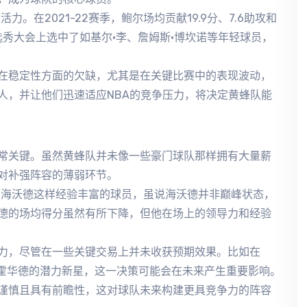
。在2021-22赛季，鲍尔场均贡献19.9分、7.6助攻和
选秀大会上选中了如基尔·李、詹姆斯·博坎诺等年轻球员，
在稳定性方面的欠缺，尤其是在关键比赛中的表现波动，
人，并让他们迅速适应NBA的竞争压力，将决定黄蜂队能
常关键。虽然黄蜂队并未像一些豪门球队那样拥有大量薪
对补强阵容的薄弱环节。
·海沃德这样经验丰富的球员，虽说海沃德并非巅峰状态，
德的场均得分虽然有所下降，但他在场上的领导力和经验
力，尽管在一些关键交易上并未收获预期效果。比如在
斯·霍华德的潜力新星，这一决策可能会在未来产生重要影响。
谨慎且具有前瞻性，这对球队未来构建更具竞争力的阵容