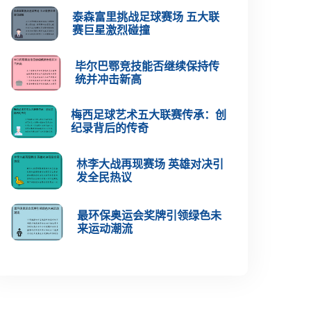
泰森富里挑战足球赛场 五大联
赛巨星激烈碰撞
毕尔巴鄂竞技能否继续保持传
统并冲击新高
梅西足球艺术五大联赛传承：创
纪录背后的传奇
林李大战再现赛场 英雄对决引
发全民热议
最环保奥运会奖牌引领绿色未
来运动潮流