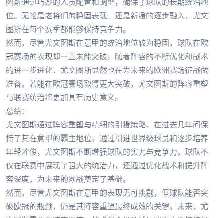
图斯通过巧妙的人员配置和调整，确保了球队的长期统治地
位。无论是老将们的稳固表现，还是新援的逐步融入，尤文
图斯在每个赛季都能够保持竞争力。
然而，尽管尤文图斯在意甲的统治地位较为稳固，球队在欧
冠赛场的表现却一直未能突破。随着阵容的不断优化和战术
的进一步进化，尤文图斯显然也在为未来的欧洲赛场征战做
准备。若能在欧冠赛场取得更大突破，尤文图斯的阵容重塑
与联赛统治将更加具有历史意义。
总结：
尤文图斯通过阵容重塑与精细的引援策略，在过去几年间保
持了其在意甲的霸主地位。通过引进世界级球员和逐步培养
年轻才俊，尤文图斯不断增强球队的实力与竞争力。球队不
仅在联赛中展现了强大的统治力，还通过优化战术和提升阵
容深度，为未来的欧战奠定了基础。
然而，尽管尤文图斯在意甲的表现无可挑剔，但球队能否突
破欧冠的瓶颈，仍是其阵容重塑最终成效的关键。未来，尤