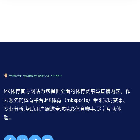
MK体育官方网站为您提供全面的体育赛事与直播内容。作
为领先的体育平台,MK体育（mksports）带来实时赛事、
专业分析,帮助用户跟进全球精彩体育赛事,尽享互动体
验。