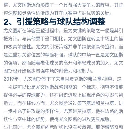
整，尤文图斯逐渐形成了一个具备强大竞争力的阵容，其阵
容深度和灵活性逐渐成为其在联赛中占据优势的关键。
2、引援策略与球队结构调整
尤文图斯在阵容重塑过程中，最为关键的策略之一便是其引
援方针。与其他意甲豪门相比，尤文图斯在转会市场上的操
作极具前瞻性。尤文的引援策略并非单纯依赖高价签约，而
是注重对关键位置的精确补强。球队的中场一直是尤文图斯
的强项，然而随着老化球员的离开和年轻球员的加入，尤文
图斯也开始逐步增强中场的创造力和控制力。
2019年，尤文图斯签下了来自阿贾克斯的弗兰基·德容，这
一引援可以说是尤文图斯战略调整的一个标志。德容不仅能
提供必要的控球能力，还在组织进攻上展现出色的视野与判
断力。而在锋线方面，尤文图斯通过签下基恩和莫拉塔，进
一步补充了进攻端的多样性。尤其是莫拉塔，他在边路的活
跃性与空中球的优势，使得尤文图斯的进攻更具威胁。
与此同时，尤文图斯的后防线也没有被忽视。即使博努奇和