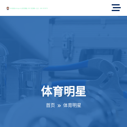
体育明星
首页
体育明星