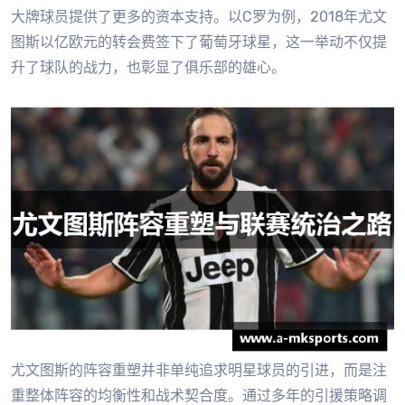
大牌球员提供了更多的资本支持。以C罗为例，2018年尤文
图斯以亿欧元的转会费签下了葡萄牙球星，这一举动不仅提
升了球队的战力，也彰显了俱乐部的雄心。
尤文图斯的阵容重塑并非单纯追求明星球员的引进，而是注
重整体阵容的均衡性和战术契合度。通过多年的引援策略调