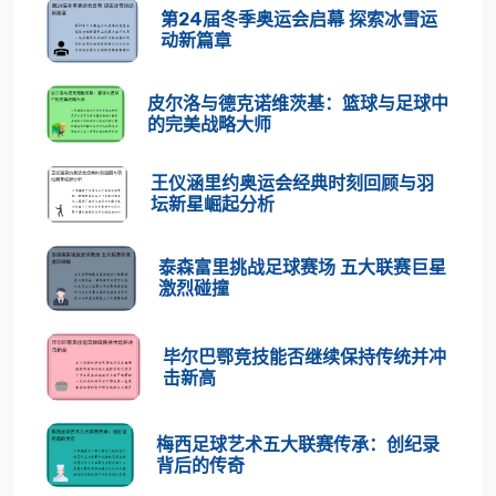
第24届冬季奥运会启幕 探索冰雪运
动新篇章
皮尔洛与德克诺维茨基：篮球与足球中
的完美战略大师
王仪涵里约奥运会经典时刻回顾与羽
坛新星崛起分析
泰森富里挑战足球赛场 五大联赛巨星
激烈碰撞
毕尔巴鄂竞技能否继续保持传统并冲
击新高
梅西足球艺术五大联赛传承：创纪录
背后的传奇