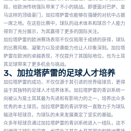
段，给欧洲传统强队带来了不小的挑战。即便面对巴萨、皇
马这样的顶级豪门，加拉塔萨雷也能够在强硬的对抗中占据
一席之地。在这些比赛中，球队的战术体系和球员个人能力
得到了充分展示，为其赢得了更多的国际关注。
加拉塔萨雷的欧洲赛场表现不仅仅局限于成绩的获得，球队
的比赛风格、凝聚力以及逆袭能力也让人印象深刻。加拉塔
萨雷在欧洲的卓越表现，不仅提升了其国际地位，也为土耳
其足球带来了更多机会与挑战。
3、加拉塔萨雷的足球人才培养
加拉塔萨雷的成功，不仅仅源于其引进的世界级球员，更得
益于其独特的足球人才培养体系。加拉塔萨雷的青训系统一
向被认为是土耳其最为先进和有影响力的之一，培养出众多
优秀的本土球员。加拉塔萨雷的青训学校一直致力于为球队
输送年轻球员，为球队的未来发展奠定了坚实的基础。
众多年轻球员通过加拉塔萨雷的青训系统进入一线队，这不