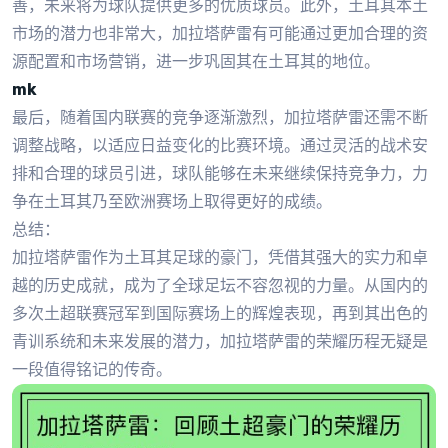
善，未来将为球队提供更多的优质球员。此外，土耳其本土
市场的潜力也非常大，加拉塔萨雷有可能通过更加合理的资
源配置和市场营销，进一步巩固其在土耳其的地位。
mk
最后，随着国内联赛的竞争逐渐激烈，加拉塔萨雷还需不断
调整战略，以适应日益变化的比赛环境。通过灵活的战术安
排和合理的球员引进，球队能够在未来继续保持竞争力，力
争在土耳其乃至欧洲赛场上取得更好的成绩。
总结：
加拉塔萨雷作为土耳其足球的豪门，凭借其强大的实力和卓
越的历史成就，成为了全球足坛不容忽视的力量。从国内的
多次土超联赛冠军到国际赛场上的辉煌表现，再到其出色的
青训系统和未来发展的潜力，加拉塔萨雷的荣耀历程无疑是
一段值得铭记的传奇。