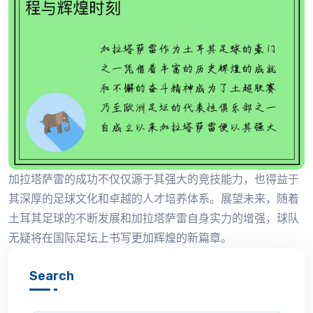
加拉塔萨雷的成功不仅仅源于其强大的竞技能力，也得益于
其深厚的足球文化和卓越的人才培养体系。展望未来，随着
土耳其足球的不断发展和加拉塔萨雷自身实力的增强，球队
无疑将在国际足坛上书写更加辉煌的新篇章。
Search