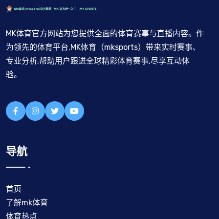
MK体育官方网站为您提供全面的体育赛事与直播内容。作
为领先的体育平台,MK体育（mksports）带来实时赛事、
专业分析,帮助用户跟进全球精彩体育赛事,尽享互动体
验。
导航
首页
了解mk体育
体育热点