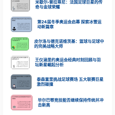
米歇尔·普拉蒂尼：法国足球巨星的传
奇与金球荣耀
第24届冬季奥运会启幕 探索冰雪运
动新篇章
皮尔洛与德克诺维茨基：篮球与足球中
的完美战略大师
王仪涵里约奥运会经典时刻回顾与羽
坛新星崛起分析
泰森富里挑战足球赛场 五大联赛巨星
激烈碰撞
毕尔巴鄂竞技能否继续保持传统并冲
击新高