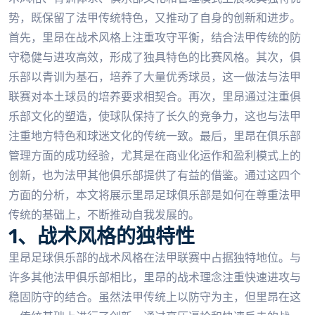
势，既保留了法甲传统特色，又推动了自身的创新和进步。
首先，里昂在战术风格上注重攻守平衡，结合法甲传统的防
守稳健与进攻高效，形成了独具特色的比赛风格。其次，俱
乐部以青训为基石，培养了大量优秀球员，这一做法与法甲
联赛对本土球员的培养要求相契合。再次，里昂通过注重俱
乐部文化的塑造，使球队保持了长久的竞争力，这也与法甲
注重地方特色和球迷文化的传统一致。最后，里昂在俱乐部
管理方面的成功经验，尤其是在商业化运作和盈利模式上的
创新，也为法甲其他俱乐部提供了有益的借鉴。通过这四个
方面的分析，本文将展示里昂足球俱乐部是如何在尊重法甲
传统的基础上，不断推动自我发展的。
1、战术风格的独特性
里昂足球俱乐部的战术风格在法甲联赛中占据独特地位。与
许多其他法甲俱乐部相比，里昂的战术理念注重快速进攻与
稳固防守的结合。虽然法甲传统上以防守为主，但里昂在这