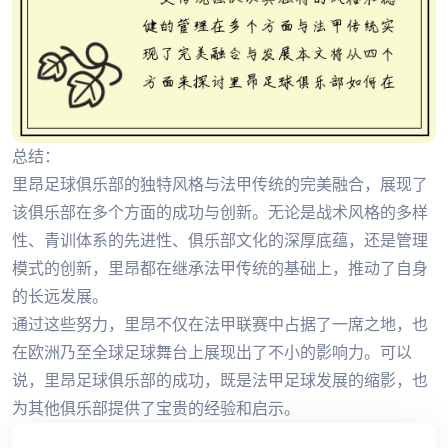
总结：
里昂足球俱乐部的独特风格与法甲传统的完美融合，展现了
该俱乐部在多个方面的成功与创新。无论是战术风格的多样
性、青训体系的先进性、俱乐部文化的深厚底蕴，还是管理
模式的创新，里昂都在继承法甲传统的基础上，推动了自身
的长远发展。
通过这些努力，里昂不仅在法甲联赛中占据了一席之地，也
在欧洲乃至全球足球舞台上展现出了不小的影响力。可以
说，里昂足球俱乐部的成功，既是法甲足球发展的缩影，也
为其他俱乐部提供了宝贵的经验和启示。