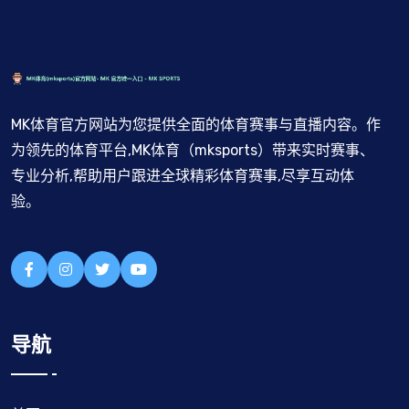
MK体育官方网站为您提供全面的体育赛事与直播内容。作
为领先的体育平台,MK体育（mksports）带来实时赛事、
专业分析,帮助用户跟进全球精彩体育赛事,尽享互动体
验。
导航