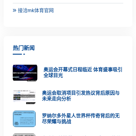
接洽mk体育官网
热门新闻
奥运会开幕式日程临近 体育盛事吸引
全球目光
奥运会取消项目引发热议背后原因与
未来走向分析
罗纳尔多外星人世界杯传奇背后的无
尽荣耀与挑战