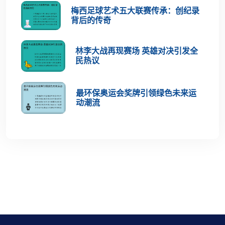
梅西足球艺术五大联赛传承：创纪录
背后的传奇
林李大战再现赛场 英雄对决引发全
民热议
最环保奥运会奖牌引领绿色未来运
动潮流