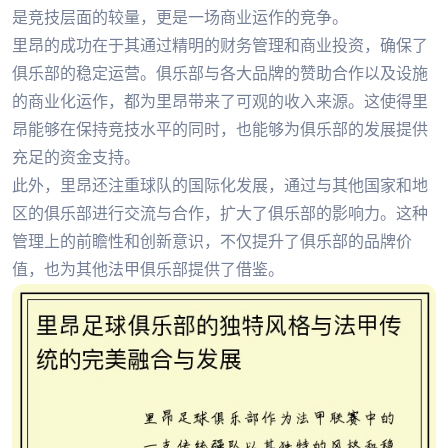
是竞技层面的较量，更是一场商业运作的竞争。
里昂的成功在于其通过精明的财务管理和商业投资，确保了
俱乐部的稳定运营。俱乐部与各大品牌的赞助合作以及设施
的商业化运作，都为里昂带来了可观的收入来源。这使得里
昂能够在保持竞技水平的同时，也能够为俱乐部的发展提供
充足的资金支持。
此外，里昂还注重球队的国际化发展，通过与其他国家和地
区的俱乐部进行交流与合作，扩大了俱乐部的影响力。这种
管理上的前瞻性和创新意识，不仅提升了俱乐部的品牌价
值，也为其他法甲俱乐部提供了借鉴。