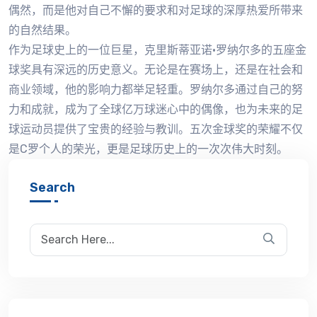
偶然，而是他对自己不懈的要求和对足球的深厚热爱所带来
的自然结果。
作为足球史上的一位巨星，克里斯蒂亚诺·罗纳尔多的五座金
球奖具有深远的历史意义。无论是在赛场上，还是在社会和
商业领域，他的影响力都举足轻重。罗纳尔多通过自己的努
力和成就，成为了全球亿万球迷心中的偶像，也为未来的足
球运动员提供了宝贵的经验与教训。五次金球奖的荣耀不仅
是C罗个人的荣光，更是足球历史上的一次次伟大时刻。
Search