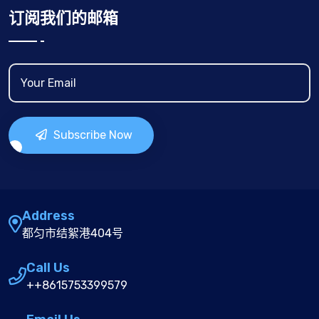
订阅我们的邮箱
Subscribe Now
Address
都匀市结絮港404号
Call Us
++8615753399579