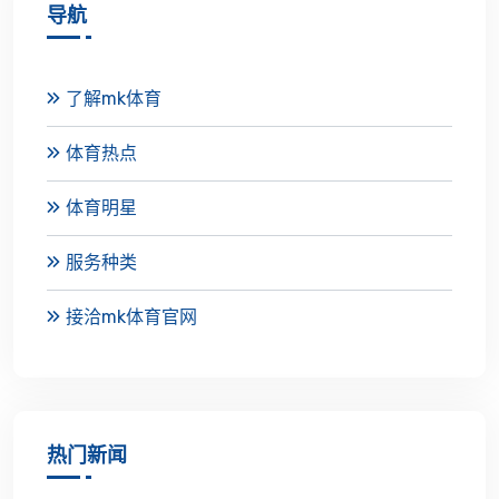
导航
了解mk体育
体育热点
体育明星
服务种类
接洽mk体育官网
热门新闻