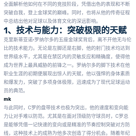
全面解析他如何在不同的竞技阶段，凭借出色的表现和不断
突破自我，登上金球奖的巅峰。同时，也将从他的传奇征程
中总结出他对足球以及体育文化的深远影响。
1、技术与能力：突破极限的天赋
克里斯蒂亚诺·罗纳尔多的五座金球奖背后，离不开他无与伦
比的技术能力。无论是左脚还是右脚，他的射门技术均达到
世界级水平，尤其是在禁区内的灵敏反应和精确度，使得他
成为世界上最具威胁的前锋之一。罗纳尔多的脚下技术在他
职业生涯的初期便展现出惊人的天赋，他以强悍的身体素质
和爆发力，突破了多项身体极限，迅速成为了现代足球运动
员的典范。
mk
与此同时，C罗的盘带技术也极为突出，他的速度和变向能
力让对手难以防范。尤其是在面对顶级防守球员时，C罗总
是能够凭借一记快速的变向或是精准的节奏控制突破对方防
线，这种技术上的成熟为他多次创造了得分机会。随着年纪