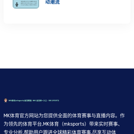
动潮流
MK体育官方网站为您提供全面的体育赛事与直播内容。作
为领先的体育平台,MK体育（mksports）带来实时赛事、
专业分析,帮助用户跟进全球精彩体育赛事,尽享互动体