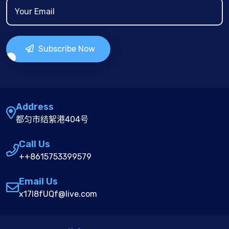
Subscribe Now
Address
都匀市结絮港404号
Call Us
++8615753399579
Email Us
x17I8fUQf@live.com