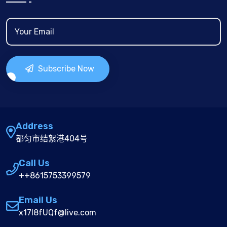
Subscribe Now
Address
都匀市结絮港404号
Call Us
++8615753399579
Email Us
x17I8fUQf@live.com