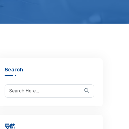
Search
导航