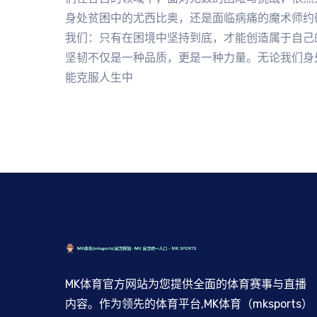
身处贫困中的尤西比奥，还是面临病痛的魔术师约翰
我们：只有在困境中坚持到底，才能创造属于自己
坚韧不仅是一种品质，更是一种力量。无论我们身
能克服人生中
MK体育官方网站为您提供全面的体育赛事与直播
内容。作为领先的体育平台,MK体育（mksports）