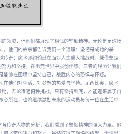
不同的领域，但他们都展现了相似的坚韧精神。无论是足球场
斗，他们的故事都告诉我们一个道理：坚韧是成功的基
球传奇；魔术师约翰逊在面对人生重大挑战时，凭借坚定
懈的努力和坚持，在电竞世界中屡创佳绩。三者的经历让我们
是能够在困境中坚持自己，战胜内心的恐惧与怀疑。
现在他们对生活、对梦想的热爱与坚持。尤西比奥、魔术
种激励，无论遭遇何种挑战，只有坚持到底，才能迎来属于自
核心所在，也将继续激励未来的运动员与每一位在生活中
位体育传奇人物的分析，我们看到了坚韧精神的强大力量。他
凭借坚定的决心和努力，最终取得了辉煌的成就。无论是