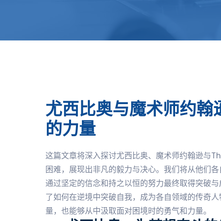
尤西比奥与魔术师约翰逊
的力量
这篇文章将深入探讨尤西比奥、魔术师约翰逊与Th
困难，展现出非凡的毅力与决心。我们将从他们各
通过坚定的信念和持之以恒的努力最终取得突破与
了如何在逆境中突破自我，成为各自领域的传奇人
量，也能够从中汲取面对困境时的勇气和力量。