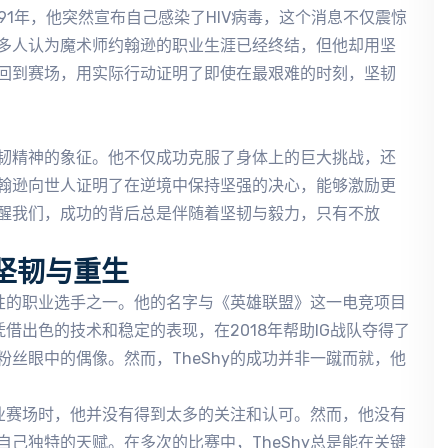
91年，他突然宣布自己感染了HIV病毒，这个消息不仅震惊
多人认为魔术师约翰逊的职业生涯已经终结，但他却用坚
回到赛场，用实际行动证明了即使在最艰难的时刻，坚韧
韧精神的象征。他不仅成功克服了身体上的巨大挑战，还
翰逊向世人证明了在逆境中保持坚强的决心，能够激励更
醒我们，成功的背后总是伴随着坚韧与毅力，只有不放
的坚韧与重生
表性的职业选手之一。他的名字与《英雄联盟》这一电竞项目
凭借出色的技术和稳定的表现，在2018年帮助IG战队夺得了
丝眼中的偶像。然而，TheShy的成功并非一蹴而就，他
职业赛场时，他并没有得到太多的关注和认可。然而，他没有
己独特的天赋。在多次的比赛中，TheShy总是能在关键