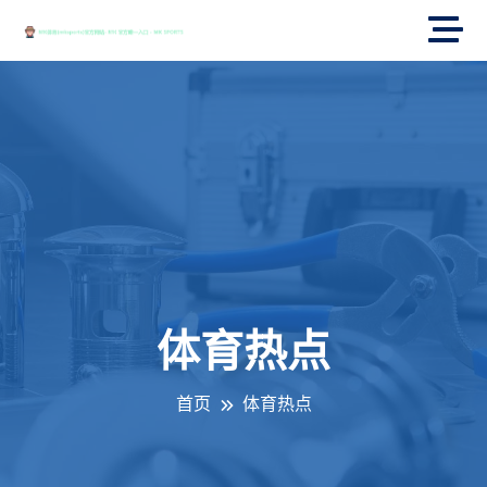
体育热点
首页
体育热点