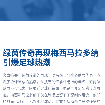
绿茵传奇再现梅西马拉多纳
引爆足球热潮
文章摘要：绿茵传奇的再现，以梅西与马拉多纳为代表，点
燃了全球足球的热潮。从技艺的传承到精神的延续，这两位
球员不仅代表了阿根廷足球的荣耀，更是世界足坛的传奇象
征。梅西和马拉多纳不仅在球场上留下了深刻的足迹，他们
的故事也激励了无数年轻球员。本文将从梅西与马拉多纳的