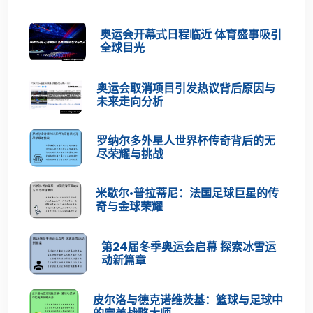
奥运会开幕式日程临近 体育盛事吸引
全球目光
奥运会取消项目引发热议背后原因与
未来走向分析
罗纳尔多外星人世界杯传奇背后的无
尽荣耀与挑战
米歇尔·普拉蒂尼：法国足球巨星的传
奇与金球荣耀
第24届冬季奥运会启幕 探索冰雪运
动新篇章
皮尔洛与德克诺维茨基：篮球与足球中