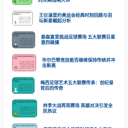
的完美战略大师
王仪涵里约奥运会经典时刻回顾与羽
坛新星崛起分析
泰森富里挑战足球赛场 五大联赛巨星
激烈碰撞
毕尔巴鄂竞技能否继续保持传统并冲
击新高
梅西足球艺术五大联赛传承：创纪录
背后的传奇
林李大战再现赛场 英雄对决引发全
民热议